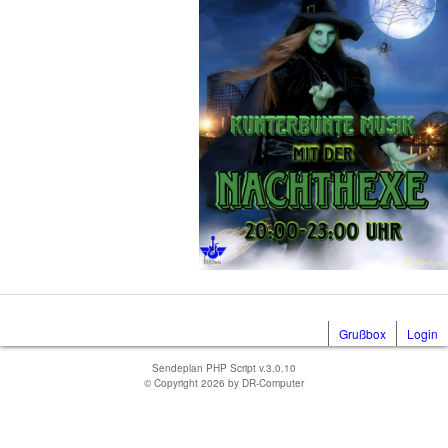
Grußbox
Login
Sendeplan PHP Script v.3.0.10
© Copyright 2026 by
DR-Computer